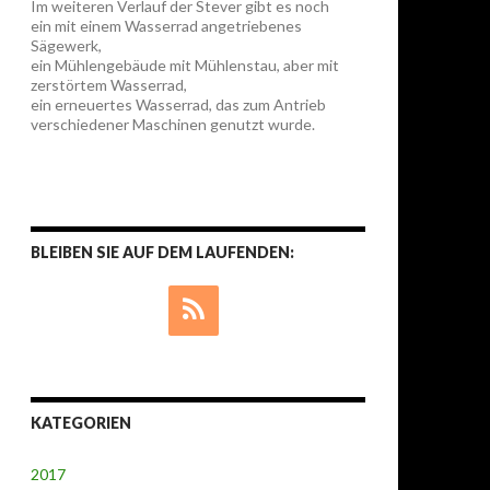
Im weiteren Verlauf der Stever gibt es noch
ein mit einem Wasserrad angetriebenes
Sägewerk,
ein Mühlengebäude mit Mühlenstau, aber mit
zerstörtem Wasserrad,
ein erneuertes Wasserrad, das zum Antrieb
verschiedener Maschinen genutzt wurde.
BLEIBEN SIE AUF DEM LAUFENDEN:
KATEGORIEN
2017