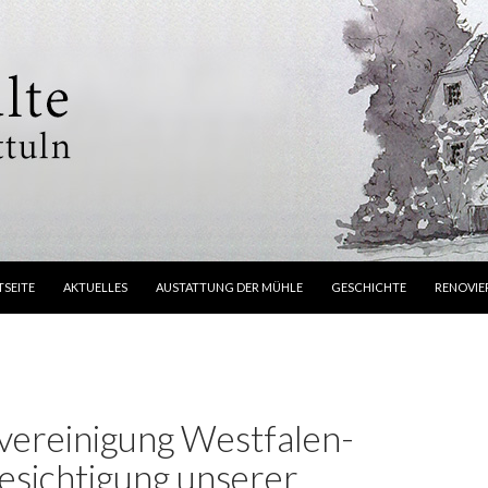
NGE ZUM INHALT
TSEITE
AKTUELLES
AUSTATTUNG DER MÜHLE
GESCHICHTE
RENOVI
ereinigung Westfalen-
Besichtigung unserer