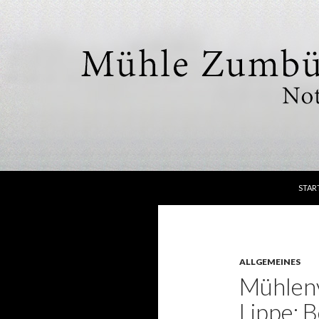
SPRI
Suchen
Mühle Zumbülte
STAR
Nottuln
ALLGEMEINES
Mühlenv
Lippe: 