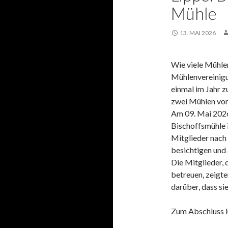
Mühle
13. MAI 2026
Wie viele Mühle
Mühlenvereinigu
einmal im Jahr 
zwei Mühlen vorg
Am 09. Mai 2026
Bischoffsmühle 
Mitglieder nach
besichtigen und
Die Mitglieder, 
betreuen, zeigte
darüber, dass sie
Zum Abschluss l