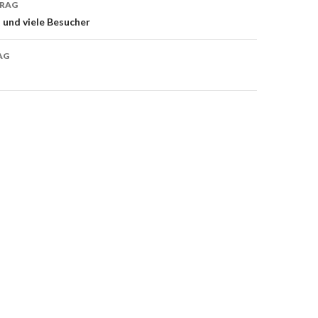
TRAG
on
t und viele Besucher
AG