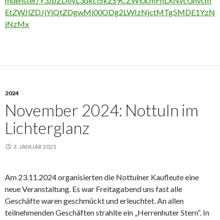
muenster/Y3JpZDovL3dkci5kZS9CZWl0cmFnLXNvcGhvcm
EtZWJlZDJjYjQtZDgwMi00ODg2LWIzNjctMTg5MDE1YzN
jNzMx
2024
November 2024: Nottuln im
Lichterglanz
3. JANUAR 2025
Am 23.11.2024 organisierten die Nottulner Kaufleute eine
neue Veranstaltung. Es war Freitagabend uns fast alle
Geschäfte waren geschmückt und erleuchtet. An allen
teilnehmenden Geschäften strahlte ein „Herrenhuter Stern“. In