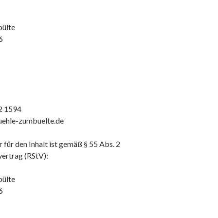
ülte
6
02 1594
uehle-zumbuelte.de
 für den Inhalt ist gemäß § 55 Abs. 2
ertrag (RStV):
ülte
6