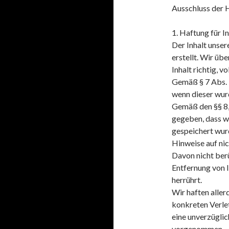
Ausschluss der 
1. Haftung für I
Der Inhalt unser
erstellt. Wir üb
Inhalt richtig, v
Gemäß § 7 Abs. 1
wenn dieser wurd
Gemäß den §§ 8,
gegeben, dass wi
gespeichert wur
Hinweise auf ni
Davon nicht berü
Entfernung von 
herrührt.
Wir haften aller
konkreten Verl
eine unverzügli
vorgenommen.