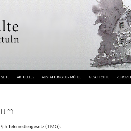
NGE ZUM INHALT
TSEITE
AKTUELLES
AUSTATTUNG DER MÜHLE
GESCHICHTE
RENOVI
sum
§ 5 Telemediengesetz (TMG):