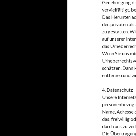
Genehmigung des 
vervielfältigt, b
Das Herunterlade
den privaten als
zu gestatten. Wir
auf unserer Inter
das Urheberrecht
Wenn Sie uns mit
Urheberrechtsve
schätzen. Dann 
entfernen und w
4. Datenschutz
Unsere Internet
personenbezogen
Name, Adresse o
das, freiwillig 
durch uns zu ver
Die Übertragung 