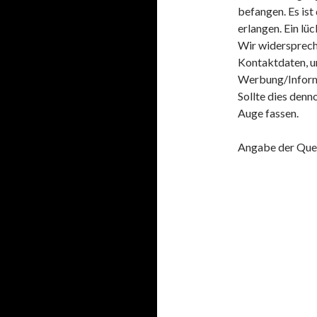
befangen. Es ist
erlangen. Ein lü
Wir widerspreche
Kontaktdaten, u
Werbung/Inform
Sollte dies denn
Auge fassen.
Angabe der Que