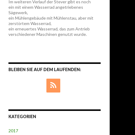
Im weiteren Verlauf der Stever gibt es noch
ein mit einem Wasserrad angetriebenes
Sägewerk,
ein Mühlengebäude mit Mühlenstau, aber mit
zerstörtem Wasserrad,
ein erneuertes Wasserrad, das zum Antrieb
verschiedener Maschinen genutzt wurde.
BLEIBEN SIE AUF DEM LAUFENDEN:
KATEGORIEN
2017