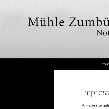
SPRI
Suchen
Mühle Zumbülte
STAR
Nottuln
Impres
Angaben gemäß 