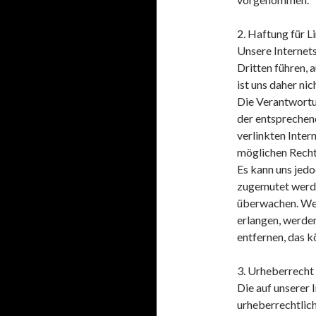
2. Haftung für L
Unsere Internets
Dritten führen, 
ist uns daher nic
Die Verantwortu
der entsprechend
verlinkten Inter
möglichen Rechts
Es kann uns jedo
zugemutet werden
überwachen. Wen
erlangen, werde
entfernen, das 
3. Urheberrecht
Die auf unserer 
urheberrechtlich