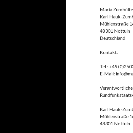
Maria Zumbülte
Karl Hauk-Zumb
Mühlenstraße 1
48301 Nottuln
Deutschland
Kontakt:
Tel.: +49 (0)25
E-Mail: info@m
Verantwortlicher
Rundfunkstaatsv
Karl Hauk-Zumb
Mühlenstraße 1
48301 Nottuln