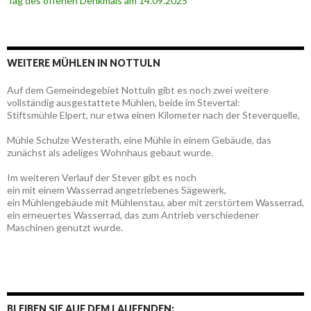
Tag des offenen Denkmals am 14.09.2025
WEITERE MÜHLEN IN NOTTULN
Auf dem Gemeindegebiet Nottuln gibt es noch zwei weitere
vollständig ausgestattete Mühlen, beide im Stevertal:
Stiftsmühle Elpert, nur etwa einen Kilometer nach der Steverquelle,
Mühle Schulze Westerath, eine Mühle in einem Gebäude, das
zunächst als adeliges Wohnhaus gebaut wurde.
Im weiteren Verlauf der Stever gibt es noch
ein mit einem Wasserrad angetriebenes Sägewerk,
ein Mühlengebäude mit Mühlenstau, aber mit zerstörtem Wasserrad,
ein erneuertes Wasserrad, das zum Antrieb verschiedener
Maschinen genutzt wurde.
BLEIBEN SIE AUF DEM LAUFENDEN: