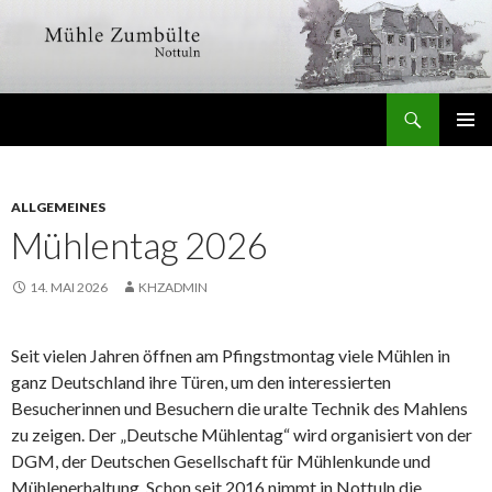
Suchen
Mühle Zumbülte
SPRINGE
PRIMÄR
ZUM
MENÜ
INHALT
ALLGEMEINES
Mühlentag 2026
14. MAI 2026
KHZADMIN
Seit vielen Jahren öffnen am Pfingstmontag viele Mühlen in
ganz Deutschland ihre Türen, um den interessierten
Besucherinnen und Besuchern die uralte Technik des Mahlens
zu zeigen. Der „Deutsche Mühlentag“ wird organisiert von der
DGM, der Deutschen Gesellschaft für Mühlenkunde und
Mühlenerhaltung. Schon seit 2016 nimmt in Nottuln die