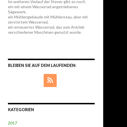
Im weiteren Verlauf der Stever gibt es noch
ein mit einem Wasserrad angetriebenes
Sägewerk,
ein Mühlengebäude mit Mühlenstau, aber mit
zerstörtem Wasserrad,
ein erneuertes Wasserrad, das zum Antrieb
verschiedener Maschinen genutzt wurde.
BLEIBEN SIE AUF DEM LAUFENDEN:
KATEGORIEN
2017