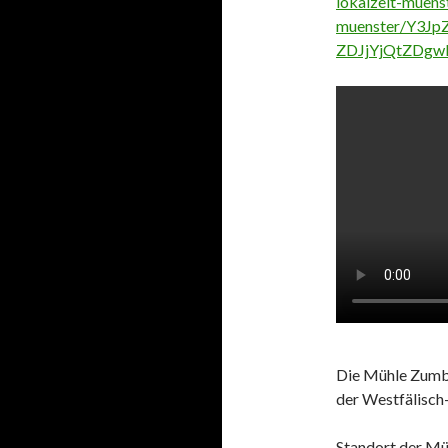
lokalzeit-muen
muenster/Y3J
ZDJjYjQtZDg
Die Mühle Zumbü
der Westfälisch
Standort der Mü