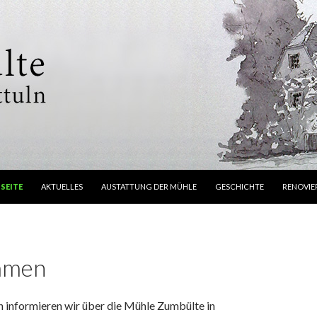
E ZUM INHALT
SEITE
AKTUELLES
AUSTATTUNG DER MÜHLE
GESCHICHTE
RENOVI
mmen
n informieren wir über die Mühle Zumbülte in