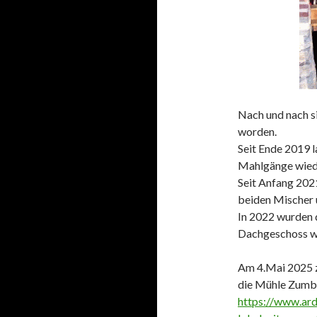
Nach und nach s
worden.
Seit Ende 2019 l
Mahlgänge wied
Seit Anfang 2021
beiden Mischer 
In 2022 wurden 
Dachgeschoss w
Am 4.Mai 2025 z
die Mühle Zumb
https://www.ard