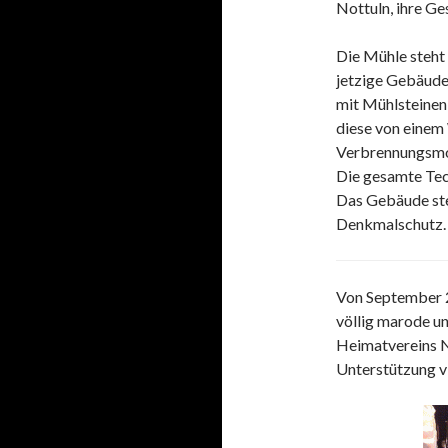
Nottuln, ihre Ge
Die Mühle steht
jetzige Gebäude
mit Mühlsteinen
diese von einem
Verbrennungsmo
Die gesamte Tec
Das Gebäude steh
Denkmalschutz.
Von September 
völlig marode und
Heimatvereins No
Unterstützung vi