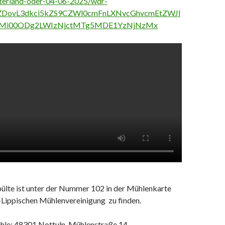
sterland-oder-04-06-2025/wdr-
pZDovL3dkci5kZS9CZWl0cmFnLXNvcGhvcmEtZWJl
wMi00ODg2LWIzNjctMTg5MDE1YzNjNzMx
lte ist unter der Nummer 102 in der Mühlenkarte
-Lippischen Mühlenvereinigung zu finden.
hle: 48301 Nottuln, Mühlenstraße 14