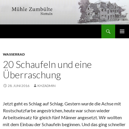
Suchen
Mühle Zumbülte
SPRINGE
PRIMÄR
ZUM
MENÜ
INHALT
WASSERRAD
20 Schaufeln und eine
Überraschung
28. JUNI 2016
KHZADMIN
Jetzt geht es Schlag auf Schlag. Gestern wurde die Achse mit
Rostschutzfarbe angestrichen, heute war schon wieder
Arbeitseinsatz für gleich fünf Männer angesetzt.
Wir wollten
mit dem Einbau der Schaufeln beginnen. Und das ging schneller