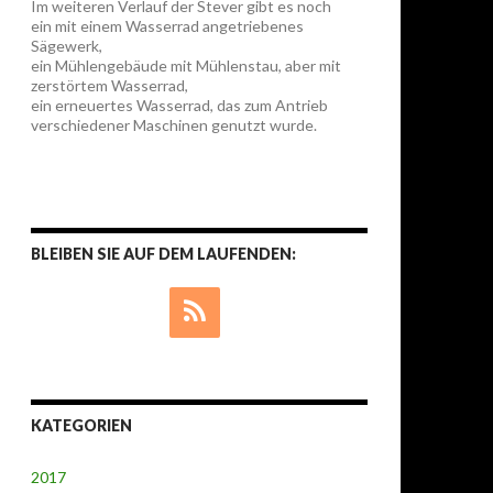
Im weiteren Verlauf der Stever gibt es noch
ein mit einem Wasserrad angetriebenes
Sägewerk,
ein Mühlengebäude mit Mühlenstau, aber mit
zerstörtem Wasserrad,
ein erneuertes Wasserrad, das zum Antrieb
verschiedener Maschinen genutzt wurde.
BLEIBEN SIE AUF DEM LAUFENDEN:
KATEGORIEN
2017