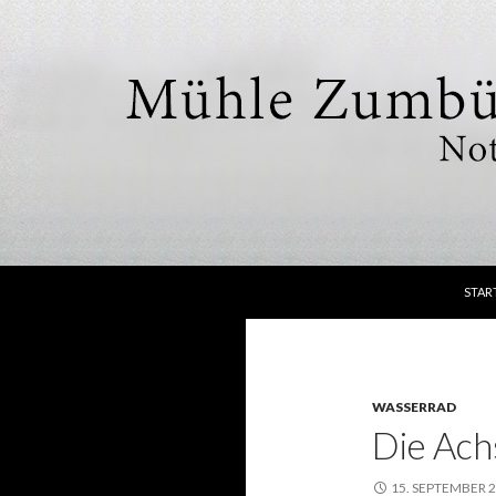
SPRI
Suchen
Mühle Zumbülte
STAR
Nottuln
WASSERRAD
Die Achs
15. SEPTEMBER 