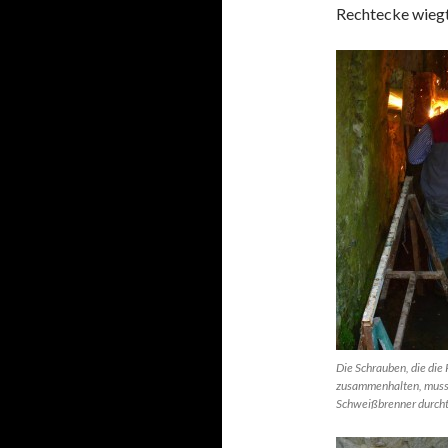
Rechtecke wiegt
Die Schrauben, die die
zusammenhalten, muss
Schweißbrenner durcht