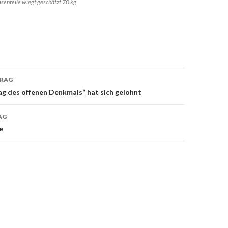
isenteile wiegt geschätzt 70 kg.
TRAG
on
g des offenen Denkmals“ hat sich gelohnt
AG
e