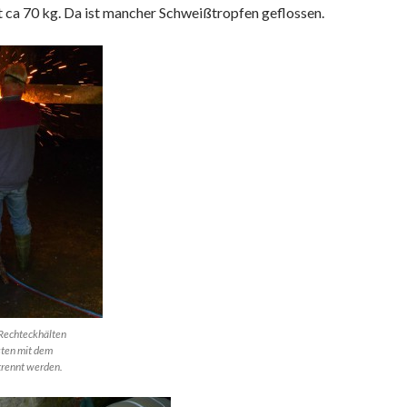
 ca 70 kg. Da ist mancher Schweißtropfen geflossen.
 Rechteckhälten
ten mit dem
rennt werden.