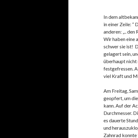
In dem altbekann
in einer Zeile: “
anderen: „.. den 
Wir haben eine a
schwer sie ist! 
gelagert sein, u
überhaupt nicht 
festgefressen. A
viel Kraft und 
Am Freitag, Sam
geopfert, um di
kann. Auf der Ac
Durchmesser. Di
es dauerte Stun
und herauszuklo
Zahnrad konnte 