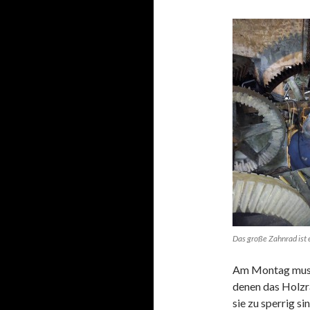
Das große Zahnrad ist e
Am Montag musst
denen das Holzra
sie zu sperrig s