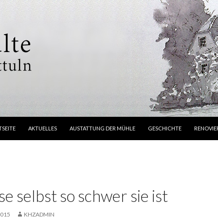
NGE ZUM INHALT
TSEITE
AKTUELLES
AUSTATTUNG DER MÜHLE
GESCHICHTE
RENOVI
e selbst so schwer sie ist
2015
KHZADMIN