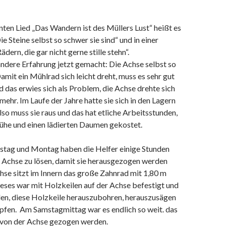
ten Lied „Das Wandern ist des Müllers Lust“ heißt es
 Die Steine selbst so schwer sie sind“ und in einer
Rädern, die gar nicht gerne stille stehn“.
ndere Erfahrung jetzt gemacht: Die Achse selbst so
Damit ein Mühlrad sich leicht dreht, muss es sehr gut
nd das erwies sich als Problem, die Achse drehte sich
mehr. Im Laufe der Jahre hatte sie sich in den Lagern
lso muss sie raus und das hat etliche Arbeitsstunden,
Mühe und einen lädierten Daumen gekostet.
stag und Montag haben die Helfer einige Stunden
e Achse zu lösen, damit sie herausgezogen werden
hse sitzt im Innern das große Zahnrad mit 1,80 m
eses war mit Holzkeilen auf der Achse befestigt und
den, diese Holzkeile herauszubohren, herauszusägen
pfen. Am Samstagmittag war es endlich so weit. das
von der Achse gezogen werden.