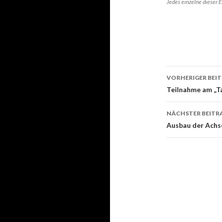
Jedes einzelne dieser E
Beitrags-
VORHERIGER BEI
Navigati
Teilnahme am „Ta
NÄCHSTER BEITR
Ausbau der Achs